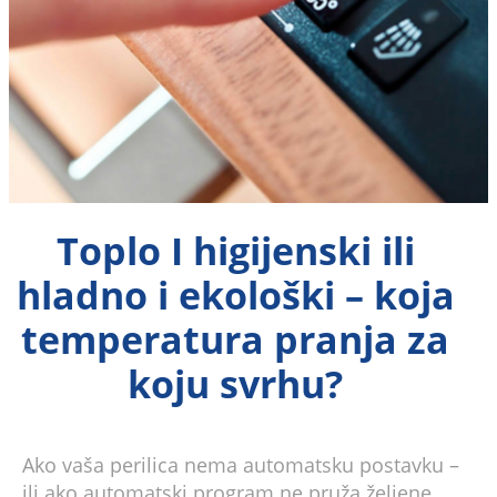
Toplo I higijenski ili
hladno i ekološki – koja
temperatura pranja za
koju svrhu?
Ako vaša perilica nema automatsku postavku –
ili ako automatski program ne pruža željene