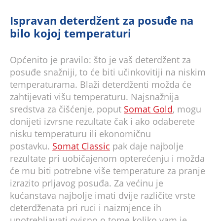
Ispravan deterdžent za posuđe na
bilo kojoj temperaturi
Općenito je pravilo: što je vaš deterdžent za
posuđe snažniji, to će biti učinkovitiji na niskim
temperaturama. Blaži deterdženti možda će
zahtijevati višu temperaturu. Najsnažnija
sredstva za čišćenje, poput
Somat Gold
, mogu
donijeti izvrsne rezultate čak i ako odaberete
nisku temperaturu ili ekonomičnu
postavku.
Somat Classic
pak daje najbolje
rezultate pri uobičajenom opterećenju i možda
će mu biti potrebne više temperature za pranje
izrazito prljavog posuđa. Za većinu je
kućanstava najbolje imati dvije različite vrste
deterdženata pri ruci i naizmjence ih
upotrebljavati ovisno o tome koliko vam je