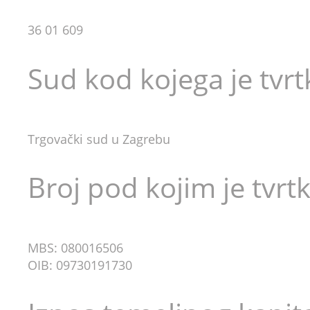
36 01 609
Sud kod kojega je tvrt
Trgovački sud u Zagrebu
Broj pod kojim je tvrt
MBS: 080016506
OIB: 09730191730