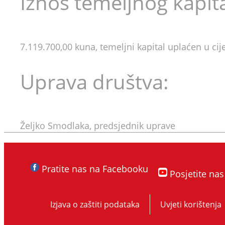
Iznos temeljnog kapita
7.119.700,00 kuna, temeljni kapital uplaćen u cije
Uprava društva:
Željko Smodlaka, predsjednik uprave
Pratite nas na Facebooku
Posjetite na
Izjava o zaštiti podataka
Uvjeti korištenja