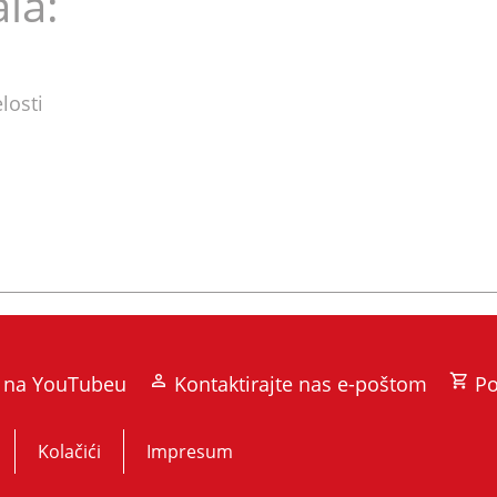
la:
losti
s na YouTubeu
Kontaktirajte nas e-poštom
Po
Kolačići
Impresum