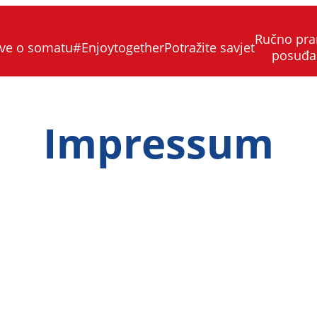
Ručno pra
ve o somatu
#Enjoytogether
Potražite savjet
posuđa
Impressum