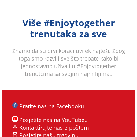
Više #Enjoytogether
trenutaka za sve
Znamo da su prvi koraci uvijek najteži. Zbog
toga smo razvili sve što trebate kako bi
jednostavno uživali u #Enjoytogether
trenutcima sa svojim najmilijima..
Pratite nas na Facebooku
Posjetite nas na YouTubeu
Kontaktirajte nas e-poštom
Posjetite našu trgovinu