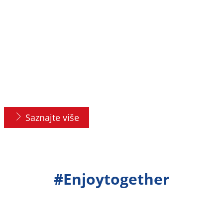
5u1 kapsule
Prva kapsula za strojno pranje posuđa
s 5 snažnih komora pruža dodatnu
zaštitu protiv mrlja osušenih do 72
sata. Somat Excellence Premium 5u1
kapsule pružaju vrhunsku čistoću i sjaj.
Saznajte više
#Enjoytogether